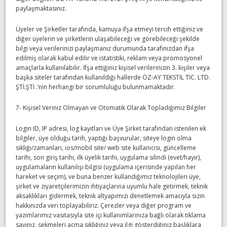
paylaşmaktasınız.
Üyeler ve Şirketler tarafında, kamuya ifşa etmeyi tercih ettiğiniz ve
diğer üyelerin ve şirketlerin ulaşabileceği ve görebileceği şekilde
bilgi veya verilerinizi paylaşmanız durumunda tarafınızdan ifşa
edilmiş olarak kabul edilir ve istatistiki, reklam veya promosyonel
amaçlarla kullanılabilir. İfşa ettiğiniz kişisel verilerinizin 3. kişiler veya
başka siteler tarafından kullanıldığı hallerde ÖZ-AY TEKSTİL TİC. LTD.
ŞTİ.ŞTİ .’nin herhangi bir sorumluluğu bulunmamaktadır.
7- Kişisel Veriniz Olmayan ve Otomatik Olarak Topladığımız Bilgiler
Login ID, IP adresi, log kayıtları ve Üye Şirket tarafından istenilen ek
bilgiler, üye olduğu tarih, yaptığı başvurular, siteye login olma
sıklığı/zamanları, ios/mobil site/ web site kullanıcısı, güncelleme
tarihi, son giriş tarihi, ilk üyelik tarihi, uygulama silindi (evet/hayır),
uygulamaların kullanılışı bilgisi (uygulama içerisinde yapılan her
hareket ve seçim), ve buna benzer kullandığımız teknolojileri üye,
şirket ve ziyaretçilerimizin ihtiyaçlarına uyumlu hale getirmek, teknik
aksaklıkları gidermek, teknik altyapımızı denetlemek amacıyla sizin
hakkınızda veri toplayabiliriz. Çerezler veya diğer program ve
yazımlarımız vasıtasıyla site içi kullanımlarınıza bağlı olarak tıklama
sayınız, sekmeleri açma sıklığınız veya ilgi gösterdiğiniz başlıklara