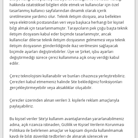
hakkında istatistiksel bilgileri elde etmek ve kullanıcılar için özel
tasarlanmış kullanıcı sayfalarından dinamik olarak içerik
üretilmesine yardımcı olur. Teknik iletişim dosyası, ana bellekten
veya elektronik postasından veri veya başkaca herhangi bir kişisel
bilgi almak için tasarlanmamıştır. Tarayıcıların pek çoğu başta teknik
iletişim dosyasını kabul eder biçimde tasarlanmıştır, ancak
kullanıcılar dilerse teknik iletişim dosyasının gelmemesi veya teknik
iletişim dosyasının gönderildiğinde ikaz verilmesini sağlayacak
biçimde ayarları değiştirebilirler. Üye ve Şirket, işbu ayarları
değiştirmediği sürece çerez kullanımına açık onay verdiği kabul
edilir.
Çerez teknolojisini kullanabilir ve bunları cihazınıza yerleştirebiliriz.
Çerezleri kabul etmemeniz halinde Site beklediğiniz fonksiyonları
gerçekleştirmeyebilir veya aksaklıklar oluşabilir.
Çerezler üzerinden alınan verileri 3. kişilerle reklam amaçlarıyla
paylaşabiliriz.
Bu kişisel veriler Site’yi kullanım avantajlarından yararlanabilmeniz
adına, açık rızanıza istinaden, Gizlilik ve Kişisel Verilerin Korunması
Politikası ile belirlenen amaçlar ve kapsam dışında kullanılmamak
kaydı ile bilgi güvenliği tedbirleri de alınarak işlenecek ve