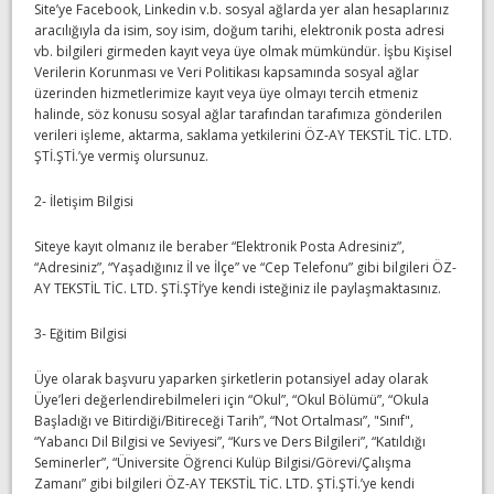
Site’ye Facebook, Linkedin v.b. sosyal ağlarda yer alan hesaplarınız
aracılığıyla da isim, soy isim, doğum tarihi, elektronik posta adresi
vb. bilgileri girmeden kayıt veya üye olmak mümkündür. İşbu Kişisel
Verilerin Korunması ve Veri Politikası kapsamında sosyal ağlar
üzerinden hizmetlerimize kayıt veya üye olmayı tercih etmeniz
halinde, söz konusu sosyal ağlar tarafından tarafımıza gönderilen
verileri işleme, aktarma, saklama yetkilerini ÖZ-AY TEKSTİL TİC. LTD.
ŞTİ.ŞTİ.’ye vermiş olursunuz.
2- İletişim Bilgisi
Siteye kayıt olmanız ile beraber “Elektronik Posta Adresiniz”,
“Adresiniz”, “Yaşadığınız İl ve İlçe” ve “Cep Telefonu” gibi bilgileri ÖZ-
AY TEKSTİL TİC. LTD. ŞTİ.ŞTİ’ye kendi isteğiniz ile paylaşmaktasınız.
3- Eğitim Bilgisi
Üye olarak başvuru yaparken şirketlerin potansiyel aday olarak
Üye’leri değerlendirebilmeleri için “Okul”, “Okul Bölümü”, “Okula
Başladığı ve Bitirdiği/Bitireceği Tarih”, “Not Ortalması”, "Sınıf",
“Yabancı Dil Bilgisi ve Seviyesi”, “Kurs ve Ders Bilgileri”, “Katıldığı
Seminerler”, “Üniversite Öğrenci Kulüp Bilgisi/Görevi/Çalışma
Zamanı” gibi bilgileri ÖZ-AY TEKSTİL TİC. LTD. ŞTİ.ŞTİ.’ye kendi