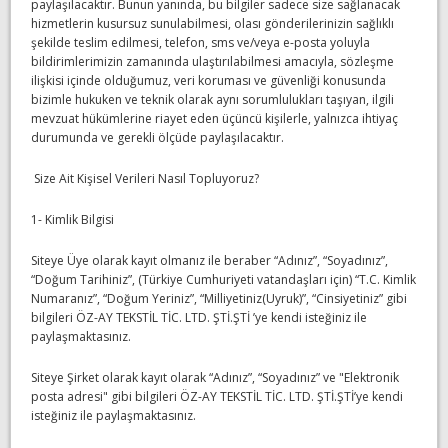
paylaşılacaktır. Bunun yanında, bu bilgiler sadece size sağlanacak
hizmetlerin kusursuz sunulabilmesi, olası gönderilerinizin sağlıklı
şekilde teslim edilmesi, telefon, sms ve/veya e-posta yoluyla
bildirimlerimizin zamanında ulaştırılabilmesi amacıyla, sözleşme
ilişkisi içinde olduğumuz, veri koruması ve güvenliği konusunda
bizimle hukuken ve teknik olarak aynı sorumlulukları taşıyan, ilgili
mevzuat hükümlerine riayet eden üçüncü kişilerle, yalnızca ihtiyaç
durumunda ve gerekli ölçüde paylaşılacaktır.
Size Ait Kişisel Verileri Nasıl Topluyoruz?
1- Kimlik Bilgisi
Siteye Üye olarak kayıt olmanız ile beraber “Adınız”, “Soyadınız”,
“Doğum Tarihiniz”, (Türkiye Cumhuriyeti vatandaşları için) “T.C. Kimlik
Numaranız”, “Doğum Yeriniz”, “Milliyetiniz(Uyruk)”, “Cinsiyetiniz” gibi
bilgileri ÖZ-AY TEKSTİL TİC. LTD. ŞTİ.ŞTİ ’ye kendi isteğiniz ile
paylaşmaktasınız.
Siteye Şirket olarak kayıt olarak “Adınız”, “Soyadınız” ve "Elektronik
posta adresi" gibi bilgileri ÖZ-AY TEKSTİL TİC. LTD. ŞTİ.ŞTİ’ye kendi
isteğiniz ile paylaşmaktasınız.