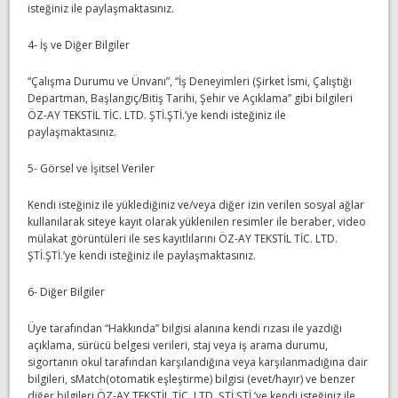
isteğiniz ile paylaşmaktasınız.
4- İş ve Diğer Bilgiler
“Çalışma Durumu ve Ünvanı”, “İş Deneyimleri (Şirket İsmi, Çalıştığı
Departman, Başlangıç/Bitiş Tarihi, Şehir ve Açıklama” gibi bilgileri
ÖZ-AY TEKSTİL TİC. LTD. ŞTİ.ŞTİ.’ye kendi isteğiniz ile
paylaşmaktasınız.
5- Görsel ve İşitsel Veriler
Kendi isteğiniz ile yüklediğiniz ve/veya diğer izin verilen sosyal ağlar
kullanılarak siteye kayıt olarak yüklenilen resimler ile beraber, video
mülakat görüntüleri ile ses kayıtlılarını ÖZ-AY TEKSTİL TİC. LTD.
ŞTİ.ŞTİ.’ye kendi isteğiniz ile paylaşmaktasınız.
6- Diğer Bilgiler
Üye tarafından “Hakkında” bilgisi alanına kendi rızası ile yazdığı
açıklama, sürücü belgesi verileri, staj veya iş arama durumu,
sigortanın okul tarafından karşılandığına veya karşılanmadığına dair
bilgileri, sMatch(otomatik eşleştirme) bilgisi (evet/hayır) ve benzer
diğer bilgileri ÖZ-AY TEKSTİL TİC. LTD. ŞTİ.ŞTİ.’ye kendi isteğiniz ile