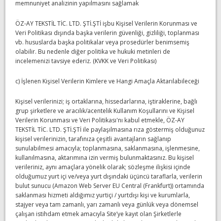
memnuniyet analizinin yapılmasını sağlamak
ÖZ-AY TEKSTİL TİC. LTD. ŞTİ.ŞTİ işbu Kişisel Verilerin Korunması ve
Veri Politikası dışında başka verilerin güvenliği, gizliliği, toplanması
vb. hususlarda başka politikalar veya prosedürler benimsemiş
olabilir. Bu nedenle diğer politika ve hukuki metinleri de
incelemenizi tavsiye ederiz. (KVKK ve Veri Politikası)
c) İşlenen Kişisel Verilerin Kimlere ve Hangi Amaçla Aktarılabileceği
Kişisel verilerinizi; iş ortaklarına, hissedarlarına, iştiraklerine, bağlı
grup şirketlere ve aracılık/acentelik Kullanım Koşullarını ve Kişisel
Verilerin Korunması ve Veri Politikası'nı kabul etmekle, ÖZ-AY
TEKSTİL TİC. LTD. ŞTİ.ŞTİ ile paylaşılmasına rıza göstermiş olduğunuz
kişisel verilerinizin, tarafınıza çeşitli avantajların sağlanıp
sunulabilmesi amacıyla; toplanmasına, saklanmasına, işlenmesine,
kullanılmasına, aktarımına izin vermiş bulunmaktasınız. Bu kişisel
verileriniz, aynı amaçlara yönelik olarak; sözleşme ilişkisi içinde
olduğumuz yurt içi ve/veya yurt dışındaki üçüncü taraflarla, verilerin
bulut sunucu (Amazon Web Server EU Central (Frankfurt)) ortamında
saklanması hizmeti aldığımız yurtiçi / yurtdışı kişi ve kurumlarla,
stajyer veya tam zamanlı, yarı zamanlı veya günlük veya dönemsel
çalışan istihdam etmek amacıyla Site’ye kayıt olan Şirketlerle