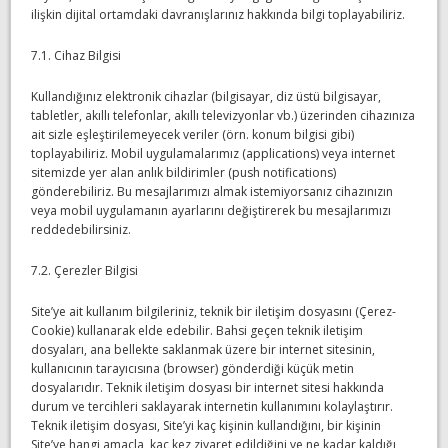
ilişkin dijital ortamdaki davranışlarınız hakkında bilgi toplayabiliriz.
7.1. Cihaz Bilgisi
Kullandığınız elektronik cihazlar (bilgisayar, diz üstü bilgisayar,
tabletler, akıllı telefonlar, akıllı televizyonlar vb.) üzerinden cihazınıza
ait sizle eşleştirilemeyecek veriler (örn. konum bilgisi gibi)
toplayabiliriz. Mobil uygulamalarımız (applications) veya internet
sitemizde yer alan anlık bildirimler (push notifications)
gönderebiliriz. Bu mesajlarımızı almak istemiyorsanız cihazınızın
veya mobil uygulamanın ayarlarını değiştirerek bu mesajlarımızı
reddedebilirsiniz.
7.2. Çerezler Bilgisi
Site’ye ait kullanım bilgileriniz, teknik bir iletişim dosyasını (Çerez-
Cookie) kullanarak elde edebilir. Bahsi geçen teknik iletişim
dosyaları, ana bellekte saklanmak üzere bir internet sitesinin,
kullanıcının tarayıcısına (browser) gönderdiği küçük metin
dosyalarıdır. Teknik iletişim dosyası bir internet sitesi hakkında
durum ve tercihleri saklayarak internetin kullanımını kolaylaştırır.
Teknik iletişim dosyası, Site’yi kaç kişinin kullandığını, bir kişinin
Site’ye hangi amaçla, kaç kez ziyaret edildiğini ve ne kadar kaldığı