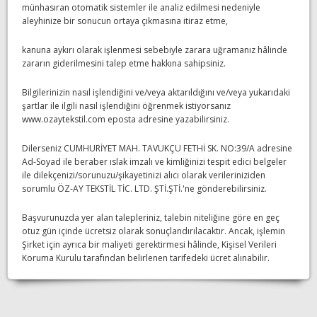
münhasıran otomatik sistemler ile analiz edilmesi nedeniyle
aleyhinize bir sonucun ortaya çıkmasına itiraz etme,
kanuna aykırı olarak işlenmesi sebebiyle zarara uğramanız hâlinde
zararın giderilmesini talep etme hakkına sahipsiniz.
Bilgilerinizin nasıl işlendiğini ve/veya aktarıldığını ve/veya yukarıdaki
şartlar ile ilgili nasıl işlendiğini öğrenmek istiyorsanız
www.ozaytekstil.com eposta adresine yazabilirsiniz.
Dilerseniz CUMHURİYET MAH. TAVUKÇU FETHİ SK. NO:39/A adresine
Ad-Soyad ile beraber ıslak imzalı ve kimliğinizi tespit edici belgeler
ile dilekçenizi/sorunuzu/şikayetinizi alıcı olarak verileriniziden
sorumlu ÖZ-AY TEKSTİL TİC. LTD. ŞTİ.ŞTİ.'ne gönderebilirsiniz.
Başvurunuzda yer alan talepleriniz, talebin niteliğine göre en geç
otuz gün içinde ücretsiz olarak sonuçlandırılacaktır. Ancak, işlemin
Şirket için ayrıca bir maliyeti gerektirmesi hâlinde, Kişisel Verileri
Koruma Kurulu tarafından belirlenen tarifedeki ücret alınabilir.