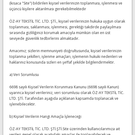
(kısaca "Site") bildirilen kişisel verilerinizin toplanması, işlenmesi ve
üçüncü kişilere aktarılması gerekebilmektedir
ÖZ-AY TEKSTİL TİC. LTD. ŞTİ., kişisel verilerinizin hukuka uygun olarak
toplanması, saklanması, işlenmesi, gerektiği takdirde paylaşılması
sırasında gizliliğinizi korumak amacıyla mümkün olan en üst
seviyede güvenlik tedbirlerini almaktadır.
Amacımız; sizlerin memnuniyeti doğrultusunda, kişisel verilerinizin
toplanma şekilleri, işlenme amaçları, işlemenin hukuki nedenleri ve
haklarınız konusunda sizleri en şeffaf şekilde bilgilendirmektir.
a) Veri Sorumlusu
6698 sayılı Kişisel Verilerin Korunması Kanunu (6698 sayılı Kanun)
uyarınca kişisel verileriniz, veri sorumlusu olarak ÖZ-AY TEKSTİL TİC.
LTD. ŞTİ. Tarafından aşağıda açıklanan kapsamda toplanacak ve
işlenebilecektir.
b) Kişisel Verilerin Hangi Amaçla İşleneceği
ÖZ-AY TEKSTİL TİC. LTD. ŞTİ.ŞTİ.Site üzerinden kullanıcılarımıza ait
verileri genel olarak aşağıdaki amaçlar ile toplayabilecek ve